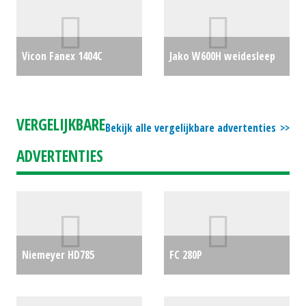
Vicon Fanex 1404C
Jako W600H weidesleep
schudder
€16950
6mtr.
€0
VERGELIJKBARE
Bekijk alle vergelijkbare advertenties
ADVERTENTIES
Niemeyer HD785
FC 280P
schudder
€0
MAAIKNIKSCHUDDER
€0