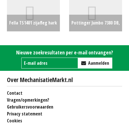
Fella TS1401 zijafleg hark
Pottinger Jumbo 7380 DB,
€0
verkocht
€0
Nieuwe zoekresultaten per e-mail ontvangen?
Aanmelden
Over MechanisatieMarkt.nl
Contact
Vragen/opmerkingen?
Gebruikersvoorwaarden
Privacy statement
Cookies