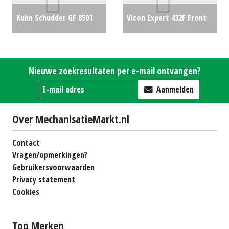
Kuhn Schudder GF 8501
Vicon Expert 432F Front
MHO (MG) #28380
€6000
trommelmaaier
€0
Nieuwe zoekresultaten per e-mail ontvangen?
Aanmelden
Over MechanisatieMarkt.nl
Contact
Vragen/opmerkingen?
Gebruikersvoorwaarden
Privacy statement
Cookies
Top Merken