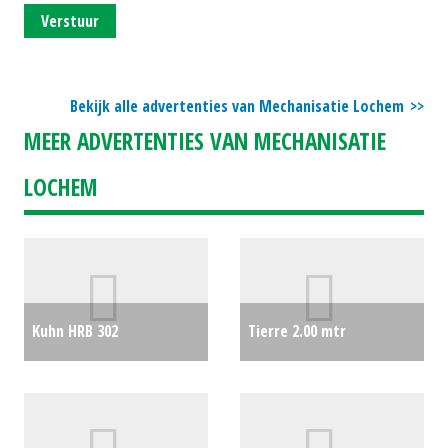
Verstuur
Bekijk alle advertenties van Mechanisatie Lochem
MEER ADVERTENTIES VAN MECHANISATIE
LOCHEM
Kuhn HRB 302
Tierre 2.00 mtr
rotorkopeg met rol
€0
klepelmaaier
€0