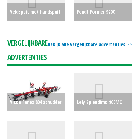
Veldspuit met handspuit
Fendt Former 920C
€0
middenafleg hark
€0
VERGELIJKBARE
Bekijk alle vergelijkbare advertenties
ADVERTENTIES
Vicon Fanex 804 schudder
Lely Splendimo 900MC
(BEN) #778459
€0
vlindermaaier
€0