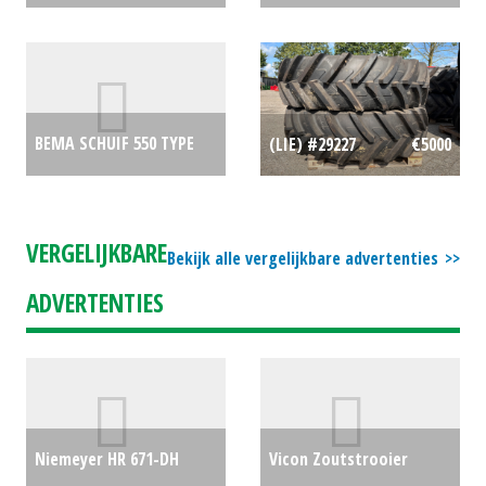
Bemestingtank /
(MD) #31140
€0
Vacuümtank GWTG 8000
liter transporttank /
BEMA SCHUIF 550 TYPE
(LIE) #29227
€5000
watertank (HA) #25282
1800 (MOL) #126602
€0
€5000
VERGELIJKBARE
Bekijk alle vergelijkbare advertenties
ADVERTENTIES
Niemeyer HR 671-DH
Vicon Zoutstrooier