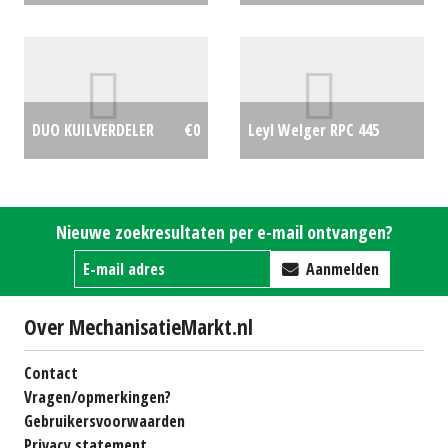
€1900
PS604-754 zoutstrooier
(HA) #168009
€500
Leyl Welger RPC 445
DUO KUILVERDELER
€0
Tornado
€25000
Nieuwe zoekresultaten per e-mail ontvangen?
Aanmelden
Over MechanisatieMarkt.nl
Contact
Vragen/opmerkingen?
Gebruikersvoorwaarden
Privacy statement