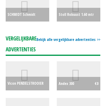
SCHMIDT Schmidt
Stoll Robuust 1.60 mtr
Swingo Compact 200
€675
€8750
VERGELIJKBARE
Bekijk alle vergelijkbare advertenties
ADVERTENTIES
Vicon PENDELSTROOIER
Andex 300
€0
(REU) #693764
€750