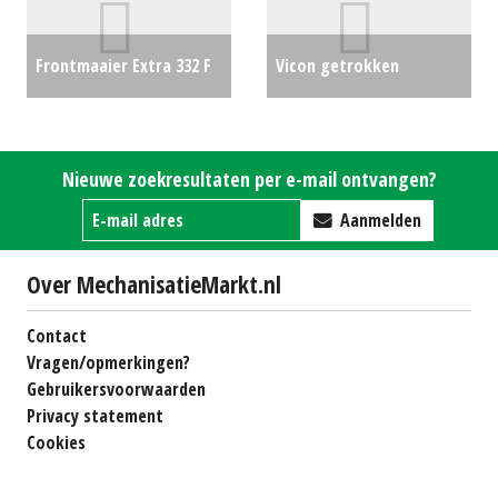
Frontmaaier Extra 332 F
Vicon getrokken
ACTIE
€0
pendelstrooier
€0
Nieuwe zoekresultaten per e-mail ontvangen?
Aanmelden
Over MechanisatieMarkt.nl
Contact
Vragen/opmerkingen?
Gebruikersvoorwaarden
Privacy statement
Cookies