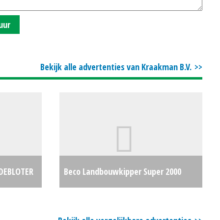
uur
Bekijk alle advertenties van Kraakman B.V.
IDEBLOTER
Beco Landbouwkipper Super 2000
€1750
(ZND) #29545
€0