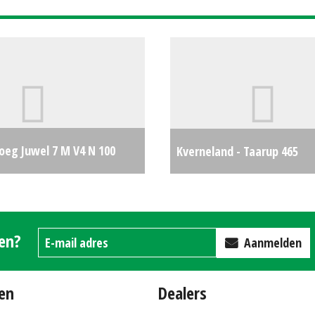
oeg Juwel 7 M V4 N 100
Kverneland - Taarup 465
139
€0
gen?
Aanmelden
en
Dealers