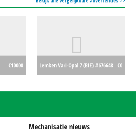
Bekijk alle vergelijkbare advertenties
€10000
Lemken Vari-Opal 7 (BIE) #676648
€0
Mechanisatie nieuws