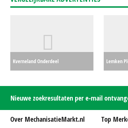
Kverneland Onderdeel
Lemken Pl
Granulaatstrooier (HA) #29707
€3500
(MM) #29
Nieuwe zoekresultaten per e-mail ontvan
Over MechanisatieMarkt.nl
Top Merk