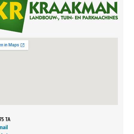
75 TA
mail