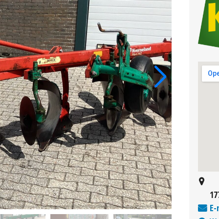
17
E-