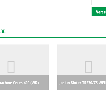
Verst
V.
achine Ceres 400 (WD)
Joskin Bloter TR270/C3 WE
€0
(ES) #23861