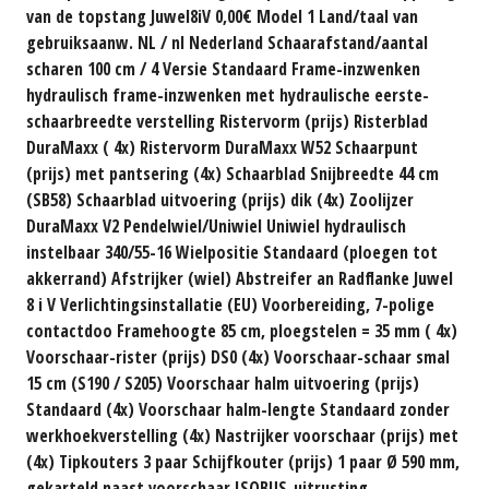
van de topstang Juwel8iV 0,00€ Model 1 Land/taal van
gebruiksaanw. NL / nl Nederland Schaarafstand/aantal
scharen 100 cm / 4 Versie Standaard Frame-inzwenken
hydraulisch frame-inzwenken met hydraulische eerste-
schaarbreedte verstelling Ristervorm (prijs) Risterblad
DuraMaxx ( 4x) Ristervorm DuraMaxx W52 Schaarpunt
(prijs) met pantsering (4x) Schaarblad Snijbreedte 44 cm
(SB58) Schaarblad uitvoering (prijs) dik (4x) Zoolijzer
DuraMaxx V2 Pendelwiel/Uniwiel Uniwiel hydraulisch
instelbaar 340/55-16 Wielpositie Standaard (ploegen tot
akkerrand) Afstrijker (wiel) Abstreifer an Radflanke Juwel
8 i V Verlichtingsinstallatie (EU) Voorbereiding, 7-polige
contactdoo Framehoogte 85 cm, ploegstelen = 35 mm ( 4x)
Voorschaar-rister (prijs) DS0 (4x) Voorschaar-schaar smal
15 cm (S190 / S205) Voorschaar halm uitvoering (prijs)
Standaard (4x) Voorschaar halm-lengte Standaard zonder
werkhoekverstelling (4x) Nastrijker voorschaar (prijs) met
(4x) Tipkouters 3 paar Schijfkouter (prijs) 1 paar Ø 590 mm,
gekarteld naast voorschaar ISOBUS-uitrusting