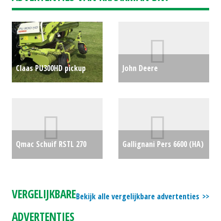
Claas PU300HD pickup
John Deere
(LIE) #687801
€0
Professionele zitmaaier
/ tuintrekker 997R 72inch
ZIJUITWORP (WD) #27409
Qmac Schuif RSTL 270
Gallignani Pers 6600 (HA)
€30500
(MG) #29193
€790
#22528
€2500
VERGELIJKBARE
Bekijk alle vergelijkbare advertenties
ADVERTENTIES