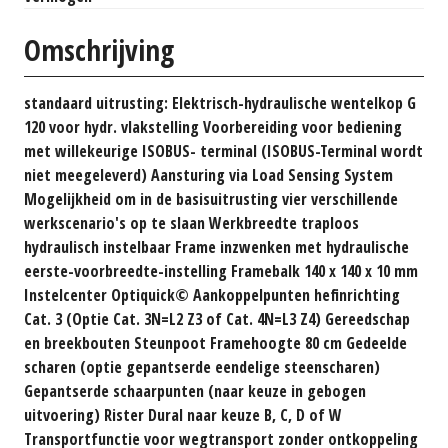
Omschrijving
standaard uitrusting: Elektrisch-hydraulische wentelkop G
120 voor hydr. vlakstelling Voorbereiding voor bediening
met willekeurige ISOBUS- terminal (ISOBUS-Terminal wordt
niet meegeleverd) Aansturing via Load Sensing System
Mogelijkheid om in de basisuitrusting vier verschillende
werkscenario's op te slaan Werkbreedte traploos
hydraulisch instelbaar Frame inzwenken met hydraulische
eerste-voorbreedte-instelling Framebalk 140 x 140 x 10 mm
Instelcenter Optiquick© Aankoppelpunten hefinrichting
Cat. 3 (Optie Cat. 3N=L2 Z3 of Cat. 4N=L3 Z4) Gereedschap
en breekbouten Steunpoot Framehoogte 80 cm Gedeelde
scharen (optie gepantserde eendelige steenscharen)
Gepantserde schaarpunten (naar keuze in gebogen
uitvoering) Rister Dural naar keuze B, C, D of W
Transportfunctie voor wegtransport zonder ontkoppeling