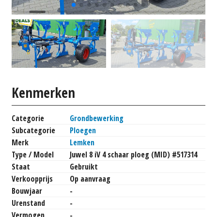
Kenmerken
Categorie
Grondbewerking
Subcategorie
Ploegen
Merk
Lemken
Type / Model
Juwel 8 iV 4 schaar ploeg (MID) #517314
Staat
Gebruikt
Verkoopprijs
Op aanvraag
Bouwjaar
-
Urenstand
-
Vermogen
-