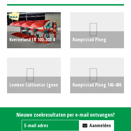
Kverneland LB 100-200 4
Rumptstad Ploeg
schaar (HAE) #145326
Rumptstad RPV 140-480 V
€23500
3 schaar (HG) #27307
€6950
Lemken Cultivator (geen
Rumptstad Ploeg 140-480
schijveneg) Karat 9/300
4+1 schaar (NT) #26952
(MD) #25201
€0
€0
Nieuwe zoekresultaten per e-mail ontvangen?
Aanmelden