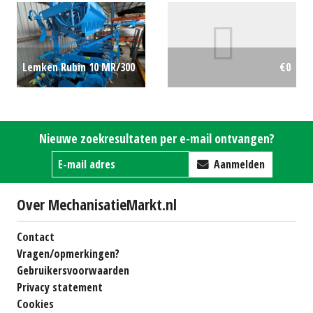
100 (NT) #22300
€0
Lemken Rubin 10 MR/300
€0
schijveneg (SOM)
#776799
€0
Nieuwe zoekresultaten per e-mail ontvangen?
Aanmelden
Over MechanisatieMarkt.nl
Contact
Vragen/opmerkingen?
Gebruikersvoorwaarden
Privacy statement
Cookies