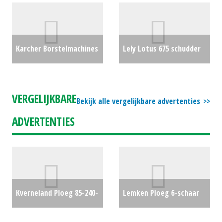
ARGENTERIO (MG) #29195
#24082
€750
€1950
Karcher Borstelmachines
Lely Lotus 675 schudder
Karcher MIC-50 (LH)
(OLD) #717868
€0
#20587
€0
VERGELIJKBARE
Bekijk alle vergelijkbare advertenties
ADVERTENTIES
Kverneland Ploeg 85-240-
Lemken Ploeg 6-schaar
9 (HG) #29621
€6500
onland Juwel 8 M V 5+1 N