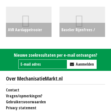
Hallenvuller/Boxenvuller
frontfrees Multivator
Corbra 80-17 (MD)
Farmer (NT) #22637
€6500
#22107
€0
AVR Aardappelrooier
Baselier Rijenfrees /
ARW 260 (MM) #27250
Beddenfrees FK 310 (BV)
€27500
#23626
€4500
Nieuwe zoekresultaten per e-mail ontvangen?
Aanmelden
Over MechanisatieMarkt.nl
Contact
Vragen/opmerkingen?
Gebruikersvoorwaarden
Privacy statement