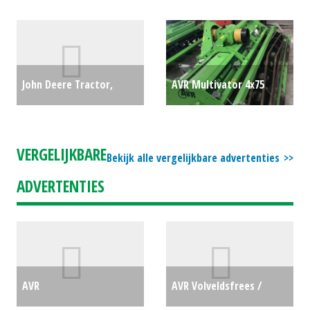
frontmaaier Overig
Automower (HIL) #65853
(WD) #309891
€7780
€1700
John Deere Tractor,
AVR Multivator 4x75
onderdeel Mechanisch
(WOL) #693806
€0
ventiel met joystick (SB)
VERGELIJKBARE
Bekijk alle vergelijkbare advertenties
#22805
€1100
ADVERTENTIES
AVR
AVR Volveldsfrees /