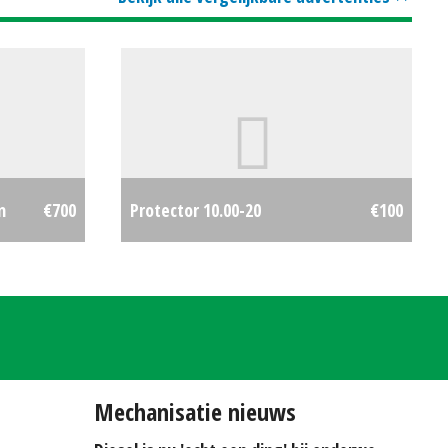
n
€700
Protector 10.00-20
€100
Mechanisatie nieuws