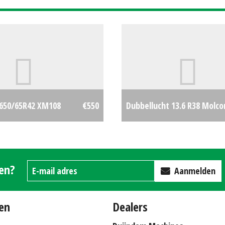
 650/65R42 XM108
€550
Dubbellucht 13.6 R38 Molco
gen?
Aanmelden
en
Dealers