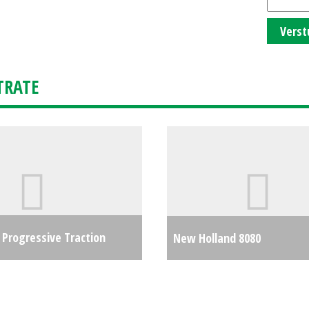
Verst
TRATE
 Progressive Traction
New Holland 8080
€250