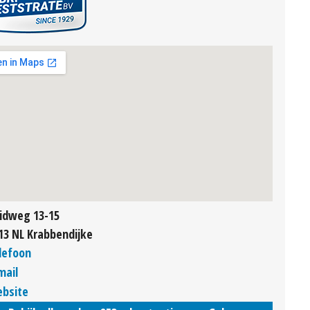
idweg 13-15
13 NL Krabbendijke
lefoon
mail
bsite