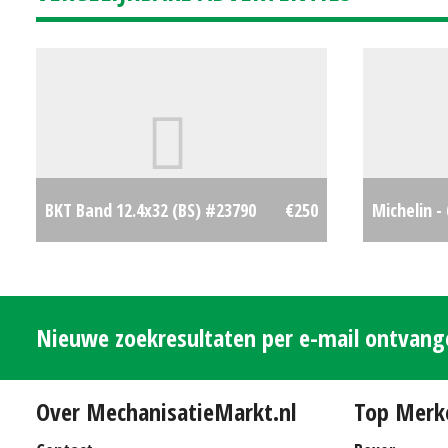
BKT Band 12.4x32 (BS) #23790
€250
Michelin -
Nieuwe zoekresultaten per e-mail ontvan
Over MechanisatieMarkt.nl
Top Merk