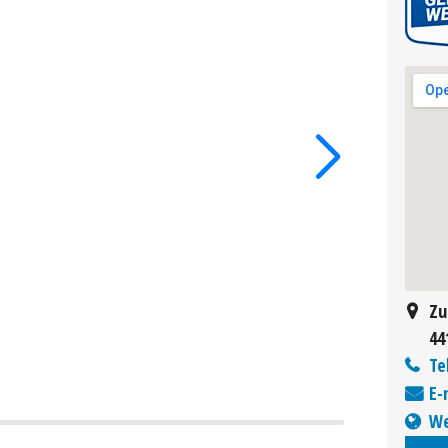
Zu
44
Te
E-
We