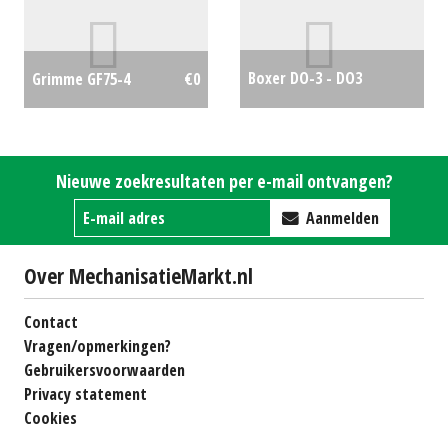
#688834
€0
Boxer DO-3 - DO3
Grimme GF75-4
€0
sleuvenfrees -
greppelfrees
€5750
Nieuwe zoekresultaten per e-mail ontvangen?
Aanmelden
Over MechanisatieMarkt.nl
Contact
Vragen/opmerkingen?
Gebruikersvoorwaarden
Privacy statement
Cookies