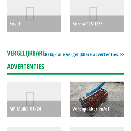
€0
Sosef
Sorma PLS 123S
chrysantenknippers
€0
rollenleesband 280 x 60
cm
€0
VERGELIJKBARE
Bekijk alle vergelijkbare advertenties
ADVERTENTIES
MP Mullie GT-24
Vorenpakker en/of
gronddumper (MID)
verkruimel rol
€0