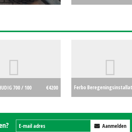
Ferbo Beregeningsinstallat
HUDIG 700 / 100
€4200
400 (ZND) #27968
gen?
Aanmelden