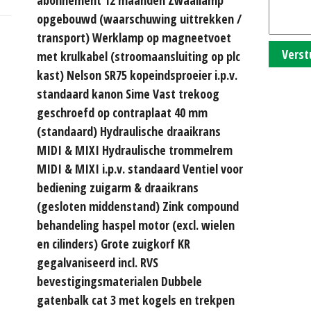
opgebouwd (waarschuwing uittrekken /
transport) Werklamp op magneetvoet
Verst
met krulkabel (stroomaansluiting op plc
kast) Nelson SR75 kopeindsproeier i.p.v.
standaard kanon Sime Vast trekoog
geschroefd op contraplaat 40 mm
(standaard) Hydraulische draaikrans
MIDI & MIXI Hydraulische trommelrem
MIDI & MIXI i.p.v. standaard Ventiel voor
bediening zuigarm & draaikrans
(gesloten middenstand) Zink compound
behandeling haspel motor (excl. wielen
en cilinders) Grote zuigkorf KR
gegalvaniseerd incl. RVS
bevestigingsmaterialen Dubbele
gatenbalk cat 3 met kogels en trekpen