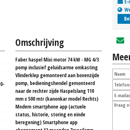
E-
We
Be
Omschrijving
Meer
Faber haspel Mixi motor 74 kW - MG 4/3
pomp inclusief geluidsarme omkasting
Vlinderklep gemonteerd aan bovenzijde
pomp, bedieningshendel gemonteerd
10-
naar de rechter zijde Haspelslang 110
mm x 500 mtr (kanonkar model Rechts)
Modem smartphone app (actuele
status, historie, storing en einde
beregening) Smartphone app
abonnement 12 maanden Zwaailamp