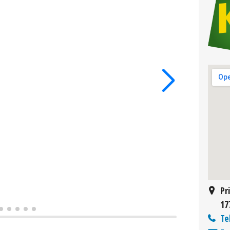
Pr
17
Te