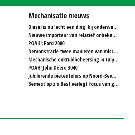
Mechanisatie nieuws
Diesel is nu 'echt een ding' bij onderwerken
Nieuwe importeur van relatief onbekende merken...
POAH!: Ford 2000
Demonstratie twee manieren van miscanthus hakselen
Mechanische onkruidbeheersing in tulpenteelt steeds...
POAH! John Deere 3040
Jubilerende bietentelers op Noord-Beveland rijden elkaar...
Bemest op z'n Best verlegt focus van grasland naar bouwland