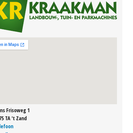
ins Frisoweg 1
75 TA 't Zand
lefoon