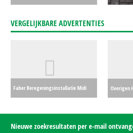
1200mm x 1200mm (ZOB) #21849
€850
VERGELIJKBARE ADVERTENTIES
Faber Beregeningsinstallatie Midi
Overigen 
110-415 (ZOB) #28472
€0
Nieuwe zoekresultaten per e-mail ontvan