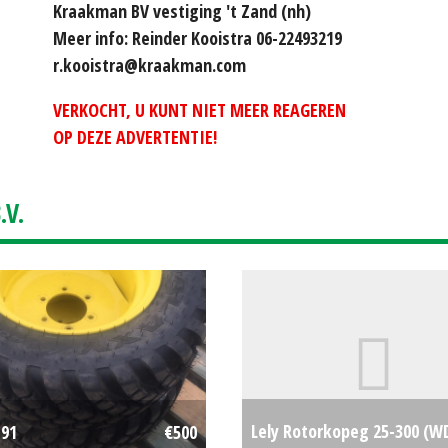
Kraakman BV vestiging 't Zand (nh)
Meer info: Reinder Kooistra 06-22493219
r.kooistra@kraakman.com
VERKOCHT, U KUNT NIET MEER REAGEREN
OP DEZE ADVERTENTIE!
V.
Lely Rotorkopeg 25-300 (W
191
€500