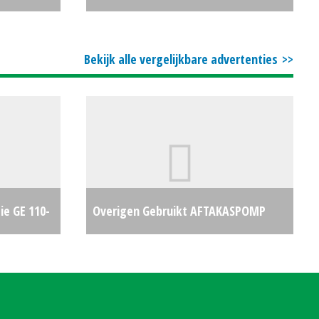
€950
#688577
€0
Bekijk alle vergelijkbare advertenties
ie GE 110-
Overigen Gebruikt AFTAKASPOMP
€15500
€950