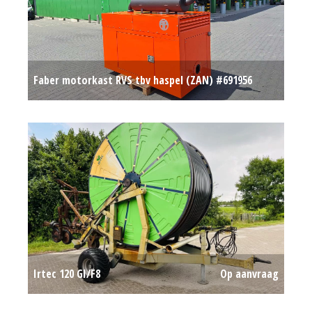
Faber motorkast RVS tbv haspel (ZAN) #691956
Op aanvraag
Irtec 120 GI/F8
Op aanvraag