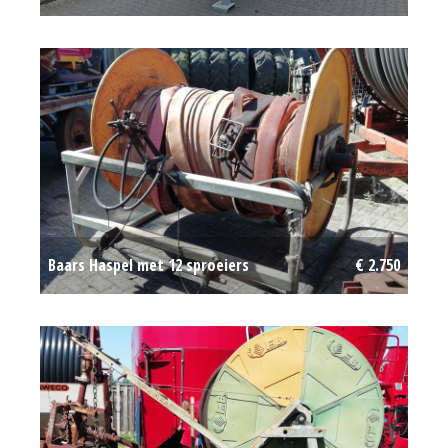
(ZAN) #778344
Op aanvraag
Baars Haspel met 12 sproeiers
€ 2.750