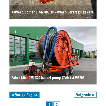
Kaweco Comer 9.742.008.30 kaweco vertragingskast
beregenings aandrijving
€ 1.500
Faber Mixi 125-320 haspel pomp (ZAN) #695205
Op aanvraag
« Vorige Pagina
Volgende »
1
2