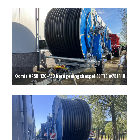
Op aanvraag
Ocmis VR5R 120-450 beregeningshaspel (ETT) #781118
Op aanvraag