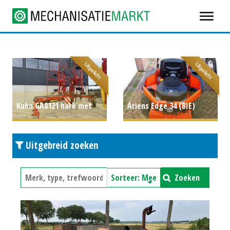
Uitgelicht
Uitgelicht
Kuhn GA8121 hark met
Ariens Edge 34 (BIE)
middenafleg
€ 13.250
#690381
P.O.A.
Uitgebreid zoeken
Zoeken