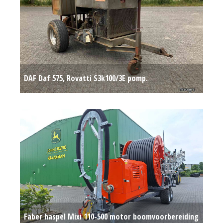
DAF Daf 575, Rovatti S3k100/3E pomp.
beregeningspomp
Op aanvraag
Faber haspel Mixi 110-500 motor boomvoorbereiding