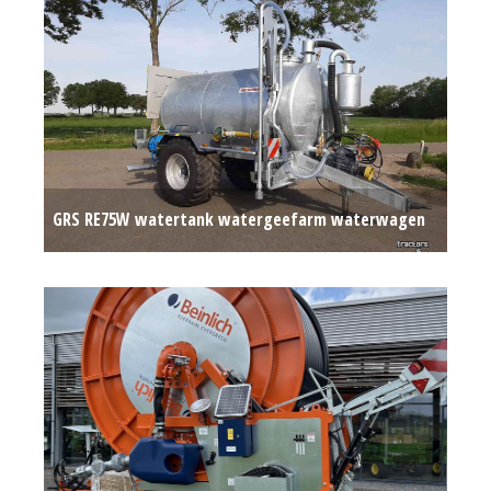
GRS RE75W watertank watergeefarm waterwagen
Op aanvraag