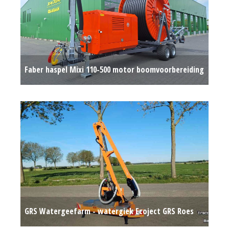
Faber haspel Mixi 110-500 motor boomvoorbereiding
(ZAN) #778343
Op aanvraag
GRS Watergeefarm - watergiek Ecoject GRS Roes