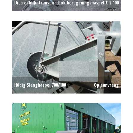
Uittrekbok. transportbok beregeningshaspel
€ 2.100
Hüdig Slanghaspel 700/100
Op aanvraag