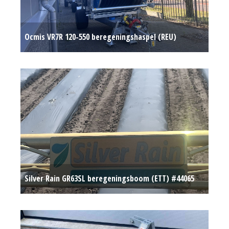
Ocmis VR7R 120-550 beregeningshaspel (REU)
#781128
Op aanvraag
Silver Rain GR63SL beregeningsboom (ETT) #44065
€ 30.000