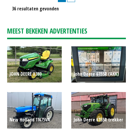
36 resultaten gevonden
MEEST BEKEKEN ADVERTENTIES
JOHN DEERE X380
John Deere 6155R (AKK)
ZITMAAIER INCL 48A
#705291
P.O.A.
MAAIDEK (LIE) #692279
P.O.A.
New Holland TN75VA
John Deere 6155R trekker
P.O.A.
CP50 (HAE) #60521
P.O.A.