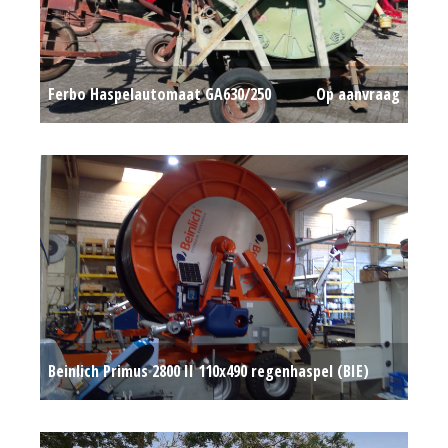
Ferbo Haspelautomaat GA630/250
Op aanvraag
Beinlich Primus 2800 II 110x490 regenhaspel (BIE)
#777716
Op aanvraag