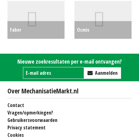
Faber
Ocmis
Beregeningsinstallatie
Beregeningsinstallatie
Gigant 125-680 motor
VR5 (HA) #30684
€0
Nieuwe zoekresultaten per e-mail ontvangen?
(ZND) #28075
€0
Aanmelden
Over MechanisatieMarkt.nl
Contact
Vragen/opmerkingen?
Gebruikersvoorwaarden
Privacy statement
Cookies