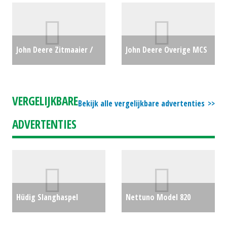
John Deere Zitmaaier /
John Deere Overige MCS
tuintrekker X127 (HAE)
580L Grasopvang (HG)
#692289
€3950
#27979
€5099
VERGELIJKBARE
Bekijk alle vergelijkbare advertenties
ADVERTENTIES
Hüdig Slanghaspel
Nettuno Model 820
700/100
€0
regenhaspel
€0