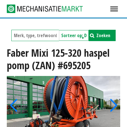
Zoeken
Faber Mixi 125-320 haspel
pomp (ZAN) #695205