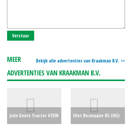
Verstuur
MEER
Bekijk alle advertenties van Kraakman B.V.
ADVERTENTIES VAN KRAAKMAN B.V.
John Deere Tractor 6155R
Eliet Bosmaaier KS (HG)
(RL) #23015
€89500
#28979
€900