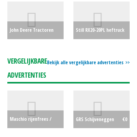
John Deere Tractoren
Still RX20-20PL heftruck
4052M (HG) #25007
€29990
(HIL) #26780
€25000
VERGELIJKBARE
Bekijk alle vergelijkbare advertenties
ADVERTENTIES
Maschio rijenfrees /
GRS Schijveneggen
€0
strokenfrees met 2