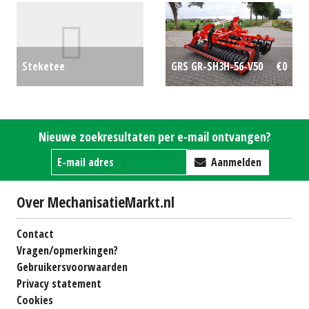
elementen
€0
Steketee
GRS GR-SH3H-56-V50
€0
schoffelmachine
€0
Nieuwe zoekresultaten per e-mail ontvangen?
Aanmelden
Over MechanisatieMarkt.nl
Contact
Vragen/opmerkingen?
Gebruikersvoorwaarden
Privacy statement
Cookies