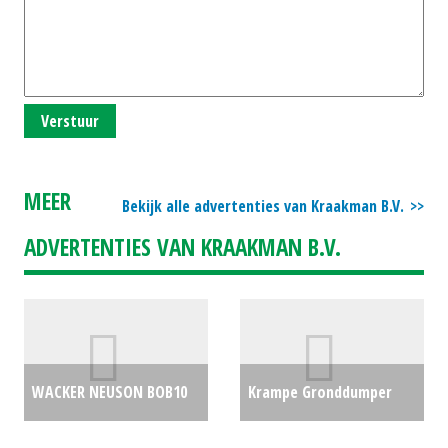
Verstuur
MEER
Bekijk alle advertenties van Kraakman B.V.
ADVERTENTIES VAN KRAAKMAN B.V.
WACKER NEUSON BOB10
Krampe Gronddumper
ACCU (MOL) #28865
€0
HD550 (BS) #30027
€0