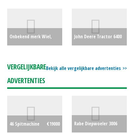
tuintrekker X350 (MG)
XUV, Quad HPX815E
#29286
€0
GATOR - EX RENTAL
MACHINE (HG) #26661
Onbekend merk Wiel,
John Deere Tractor 6400
€18750
compleet 25x8.50-14 +
(NT) #26455
€0
15x19.5 wielen set voor
VERGELIJKBARE
Bekijk alle vergelijkbare advertenties
compact tractor (HA)
ADVERTENTIES
#27319
€325
Rabe Diepwoeler 3006
46 Spitmachine
€19000