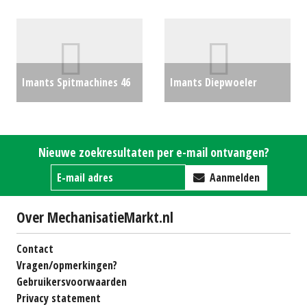
(WD) #688277
€0
Imants Spitmachines 46
Imants Diepwoeler
(MD) #31139
€0
Culter 3.0 (MD) #31119
€0
Nieuwe zoekresultaten per e-mail ontvangen?
Aanmelden
Over MechanisatieMarkt.nl
Contact
Vragen/opmerkingen?
Gebruikersvoorwaarden
Privacy statement