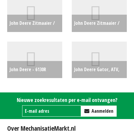
John Deere Zitmaaier /
John Deere Zitmaaier /
tuintrekker Maaidekken
tuintrekker X167R (LH)
(HG) #65620
€0
#60814
€0
John Deere - 6130R
John Deere Gator, ATV,
AP50km
€65000
XUV, Quad GATOR
XUV855M S4 (HG) #28960
Nieuwe zoekresultaten per e-mail ontvangen?
€0
Aanmelden
Over MechanisatieMarkt.nl