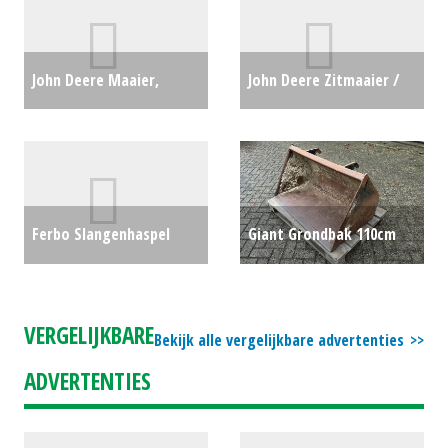
John Deere Maaier,
John Deere Zitmaaier /
cirkelmaaier 1585 (HG)
tuintrekker X107 (HG)
#692758
€0
#691678
€3289
Ferbo Slangenhaspel
Giant Grondbak 110cm
110/300 (ES) #23421
€3750
(LIE) #777930
€0
VERGELIJKBARE
Bekijk alle vergelijkbare advertenties
ADVERTENTIES