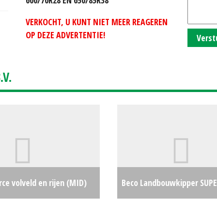
VERKOCHT, U KUNT NIET MEER REAGEREN
OP DEZE ADVERTENTIE!
Verst
V.
ce volveld en rijen (MID)
Beco Landbouwkipper SUPER
€0
ongestuurd (BV) #18187