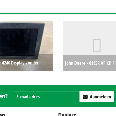
 4240 Display zonder
John Deere - 6195R AP CP F
(ZAN) #778751
€2000
gen?
Aanmelden
en
Dealers