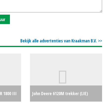
uur
Bekijk alle advertenties van Kraakman B.V.
 1800 III
John Deere 6120M trekker (LIE)
€38500
#692292
€0