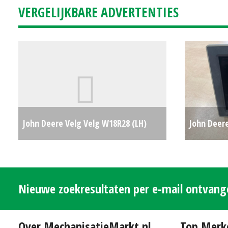
VERGELIJKBARE ADVERTENTIES
John Deere Velg Velg W18R28 (LH)
John Deere
#29262
€500
Autotrac 
Nieuwe zoekresultaten per e-mail ontvan
Over MechanisatieMarkt.nl
Top Merk