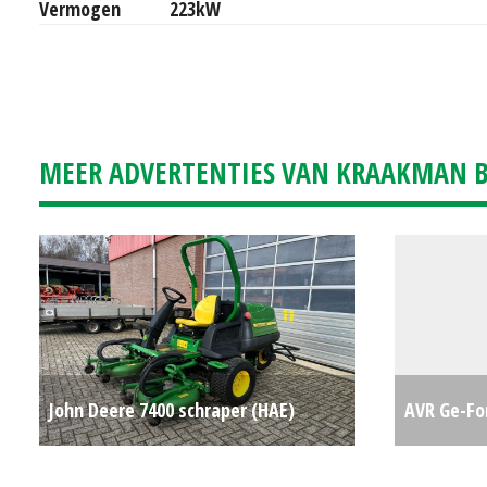
Vermogen
223kW
MEER ADVERTENTIES VAN KRAAKMAN B.
John Deere 7400 schraper (HAE)
AVR Ge-For
#778752
€0
#30172