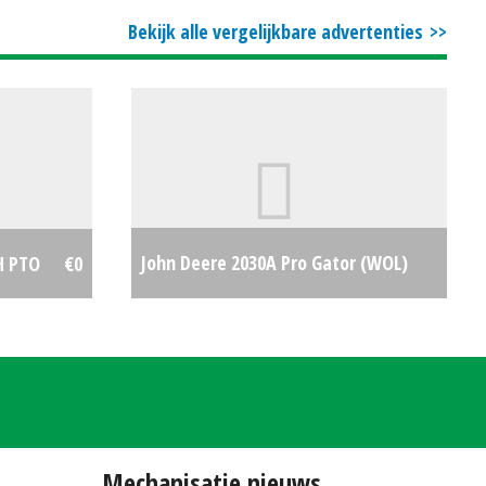
Bekijk alle vergelijkbare advertenties
John Deere 2030A Pro Gator (WOL)
H PTO
€0
#66872
€0
Mechanisatie nieuws