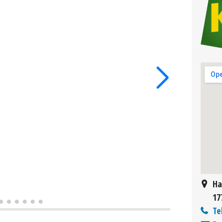
Ha
17
Te