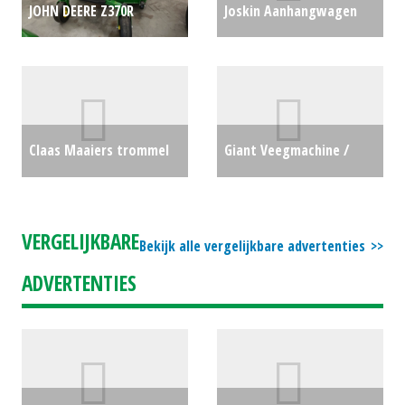
JOHN DEERE Z370R
Joskin Aanhangwagen
ELECTRIC ZERO TURN 48"
AANHANGWAGEN (BS)
(EMA) #690543
€10005
#29182
€7750
Claas Maaiers trommel
Giant Veegmachine /
of cirkel Corto (HG)
Borstel / Bezem ECO150
#31160
€4850
(LH) #22655
€0
VERGELIJKBARE
Bekijk alle vergelijkbare advertenties
ADVERTENTIES