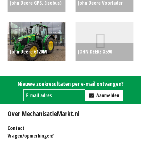
John Deere GPS, (isobus)
John Deere Voorlader
scherm 2630 Display
623R HSL (SB) #29105
(ZOB) #78203
€0
€7250
John Deere 6120M
JOHN DEERE X590
trekker (LIE) #779849
ZITMAAIER (SOM)
€89500
#691672
€8950
Nieuwe zoekresultaten per e-mail ontvangen?
Aanmelden
Over MechanisatieMarkt.nl
Contact
Vragen/opmerkingen?