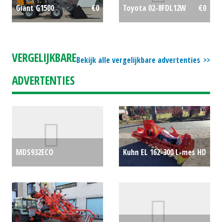
Giant G1500
€0
Toyota 02-8FDL12W
€0
VERGELIJKBARE
Bekijk alle vergelijkbare advertenties
ADVERTENTIES
MDS932ECO
Kuhn EL 162-300 L-mes HD
KUNSTMESTSTROOIER
€0
Frees
€0