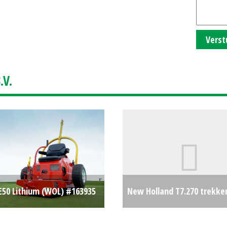
Verst
V.
E50 Lithium (WOL) #163935
New Holland T7.270 trekke
€0
#695204