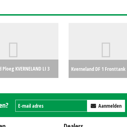
d Ploeg KVERNELAND LI 3
Kverneland DF 1 Fronttank
OEG (RL) #23501
€2250
gen?
Aanmelden
en
Dealers