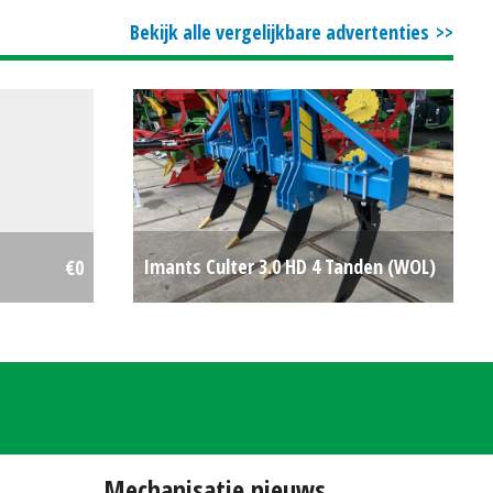
€8250
Bekijk alle vergelijkbare advertenties
Imants Culter 3.0 HD 4 Tanden (WOL)
€0
#695963
€0
Mechanisatie nieuws