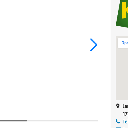
La
17
Te