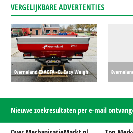
VERGELIJKBARE ADVERTENTIES
Kverneland EXACTA -CL Easy Weigh
Kvernelan
1100
€0
SCHAAR PL
Nieuwe zoekresultaten per e-mail ontvan
Over MechanisatieMarkt.nl
Top Merk