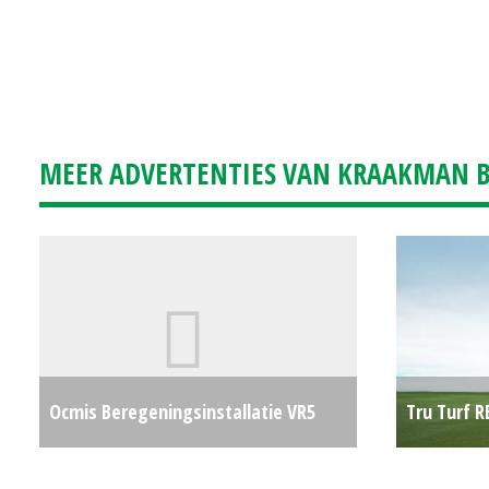
MEER ADVERTENTIES VAN KRAAKMAN B.
Ocmis Beregeningsinstallatie VR5
Tru Turf R
120/400 (MG) #23078
€0