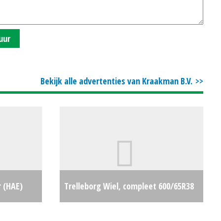
uur
Bekijk alle advertenties van Kraakman B.V.
r (HAE)
Trelleborg Wiel, compleet 600/65R38
€57000
en 540/65R24 TM800 (HA) #29843