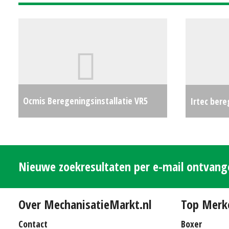
Ocmis Beregeningsinstallatie VR5
Irtec ber
(EL) #30688
€0
Nieuwe zoekresultaten per e-mail ontvan
Over MechanisatieMarkt.nl
Top Merk
Contact
Boxer