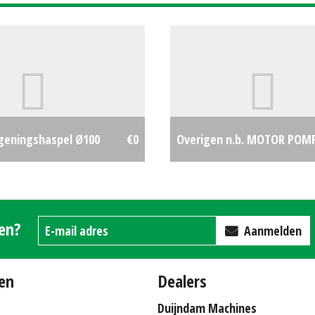
egeningshaspel Ø100
€0
Overigen n.b. MOTOR POM
gen?
Aanmelden
en
Dealers
Duijndam Machines