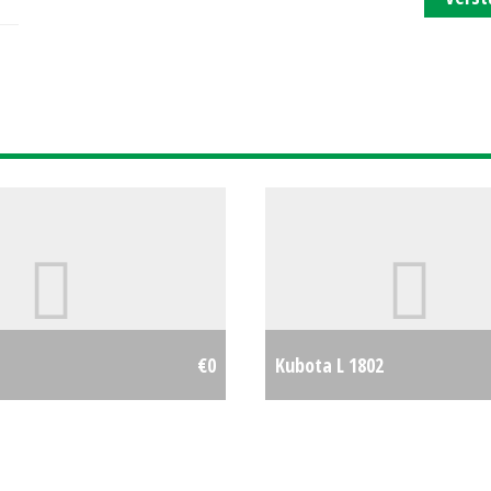
€0
Kubota L 1802