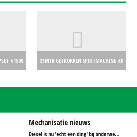
PSET
€1500
21MTR GETROKKEN SPUITMACHINE
€0
Mechanisatie nieuws
Diesel is nu 'echt een ding' bij onderwerken