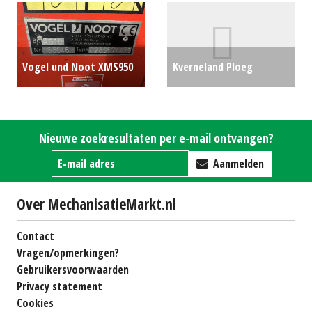
€14000
Vogel und Noot XMS950
Kverneland Ploeg
Vario ploeg (ZIJ) #780856
RONDAFLEX 3-SCHAAR
€0
WENTELPLOEG (RL)
Nieuwe zoekresultaten per e-mail ontvangen?
#30069
€3750
Aanmelden
Over MechanisatieMarkt.nl
Contact
Vragen/opmerkingen?
Gebruikersvoorwaarden
Privacy statement
Cookies