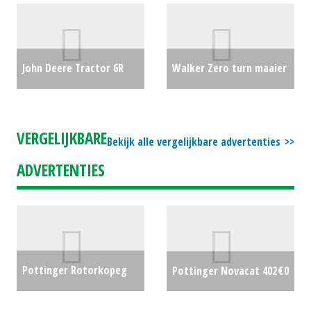
#692304
€4080
€1250
John Deere Tractor 6R
Walker Zero turn maaier
185 CommandPro 50K
R21 (BV) #24352
€7750
Luchtremmen (SB)
VERGELIJKBARE
Bekijk alle vergelijkbare advertenties
#24372
€0
ADVERTENTIES
Pottinger Rotorkopeg
Pottinger Novacat 402
€0
Lion 303.12 (BV) #19515