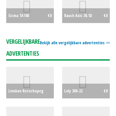
Sicma TA140
€0
Rauch Axis 30.1D
€0
VERGELIJKBARE
Bekijk alle vergelijkbare advertenties
ADVERTENTIES
Lemken Rotorkopeg
Lely 300-22
€0
ZIRKON 30 (ES) #23934
€2450