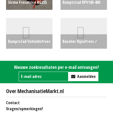
Sicma Fresatrice RG255
Rumptstad RPV140-480
(HAE) #783390
€3750
Variabel (4+1)
wentelploeg (HIL)
#130235
€10500
Rumptstad Volveldsfrees
Baselier Rijenfrees /
/ frontfrees multivator
Beddenfrees Overig (SB)
(WD) #24579
€0
#690799
€0
Nieuwe zoekresultaten per e-mail ontvangen?
Aanmelden
Over MechanisatieMarkt.nl
Contact
Vragen/opmerkingen?