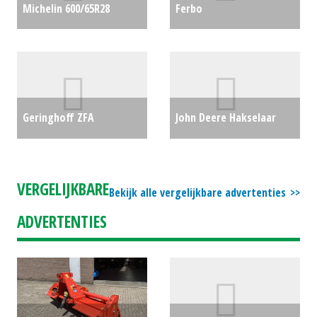
Michelin 600/65R28
Ferbo
MachXbib (1 Stuk)
Beregeningsinstallatie
(SOM) #779585
€0
GE100-400 (ZND) #27809
€7500
Geringhoff ZFA
John Deere Hakselaar
adapterframe (LIE)
6850 (LH) #23602
€0
#61652
€0
VERGELIJKBARE
Bekijk alle vergelijkbare advertenties
ADVERTENTIES