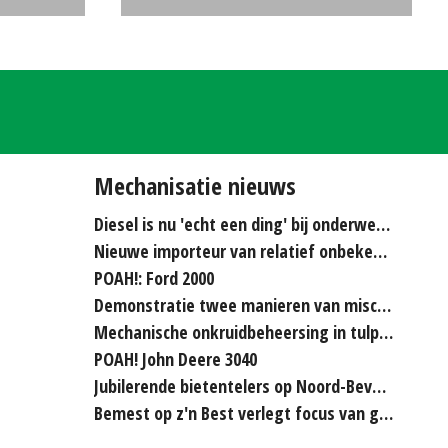
€0
(MM) #26589
€5500
Mechanisatie nieuws
Diesel is nu 'echt een ding' bij onderwerken
Nieuwe importeur van relatief onbekende merken...
POAH!: Ford 2000
Demonstratie twee manieren van miscanthus hakselen
Mechanische onkruidbeheersing in tulpenteelt steeds...
POAH! John Deere 3040
Jubilerende bietentelers op Noord-Beveland rijden elkaar...
Bemest op z'n Best verlegt focus van grasland naar bouwland