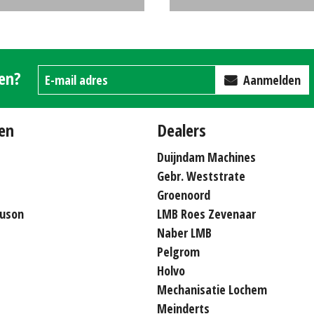
588
€7500
(ZND) #22606
gen?
Aanmelden
en
Dealers
Duijndam Machines
Gebr. Weststrate
Groenoord
uson
LMB Roes Zevenaar
Naber LMB
Pelgrom
Holvo
Mechanisatie Lochem
Meinderts