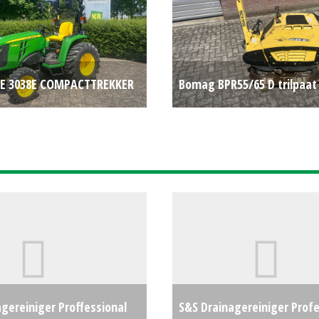
RE 3038E COMPACTTREKKER
Bomag BPR55/65 D trilpaat
7845
€0
#783360
gereiniger Proffessional
S&S Drainagereiniger Profe