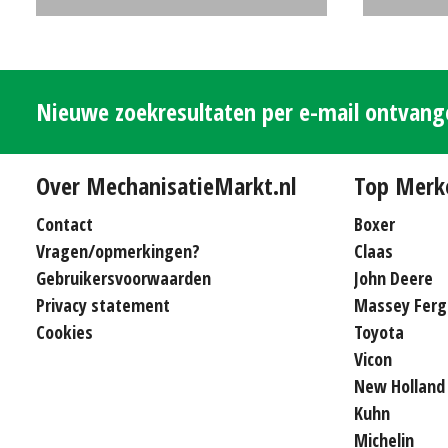
(ZND) #29398
€0
(MM) #26
Nieuwe zoekresultaten per e-mail ontvan
Over MechanisatieMarkt.nl
Top Merk
Contact
Boxer
Vragen/opmerkingen?
Claas
Gebruikersvoorwaarden
John Deere
Privacy statement
Massey Ferg
Cookies
Toyota
Vicon
New Holland
Kuhn
Michelin