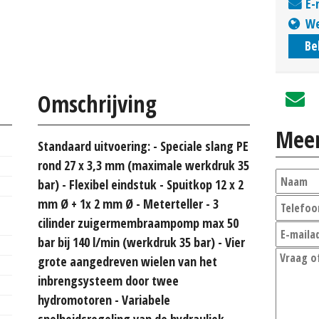
E-
We
Be
Omschrijving
Meer
Standaard uitvoering: - Speciale slang PE
rond 27 x 3,3 mm (maximale werkdruk 35
bar) - Flexibel eindstuk - Spuitkop 12 x 2
mm Ø + 1x 2 mm Ø - Meterteller - 3
cilinder zuigermembraampomp max 50
bar bij 140 l/min (werkdruk 35 bar) - Vier
grote aangedreven wielen van het
inbrengsysteem door twee
hydromotoren - Variabele
snelheidsregeling van de hydrauliek -