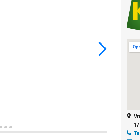
Vr
17
Te