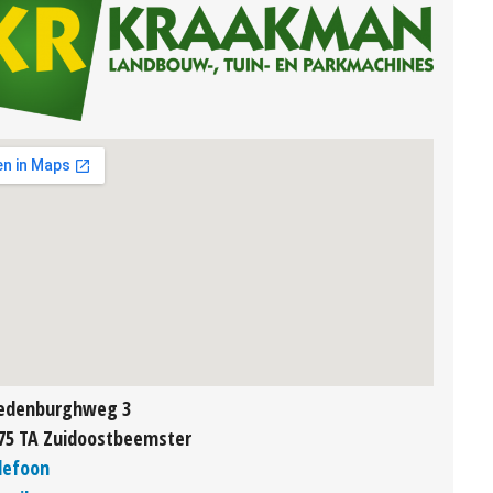
edenburghweg 3
75 TA Zuidoostbeemster
lefoon