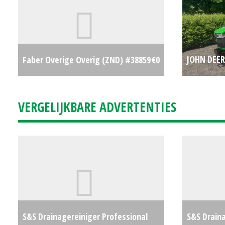
JOHN DEE
Faber Overige Overig (ZND) #38859
€0
(ZUI) #77
VERGELIJKBARE ADVERTENTIES
S&S Drainagereiniger Professional
S&S Draina