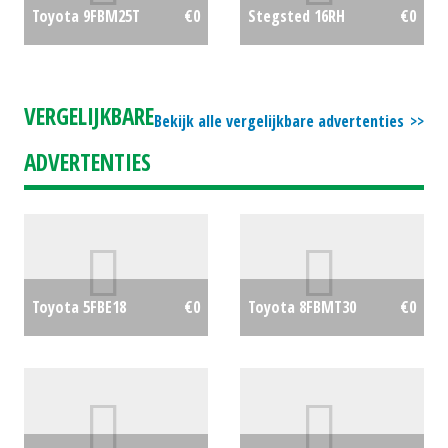
Toyota 9FBM25T
€0
Stegsted 16RH
€0
VERGELIJKBARE
Bekijk alle vergelijkbare advertenties
ADVERTENTIES
Toyota 5FBE18
€0
Toyota 8FBMT30
€0