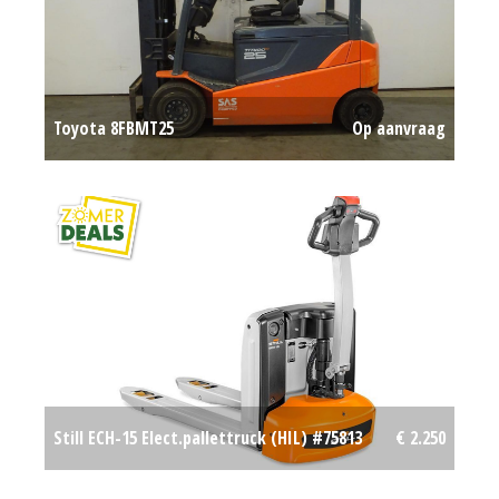
Toyota 8FBMT25
Op aanvraag
Still ECH-15 Elect.pallettruck (HIL) #75813
€ 2.250