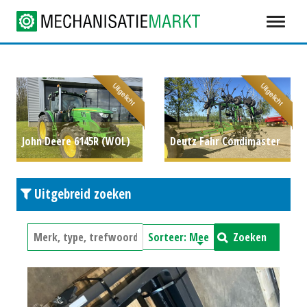
Uitgelicht
Uitgelicht
John Deere 6145R (WOL)
Deutz Fahr Condimaster
#57811
P.O.A.
11041 schudder (LIE)
Uitgebreid zoeken
#782188
€ 4.400
Zoeken