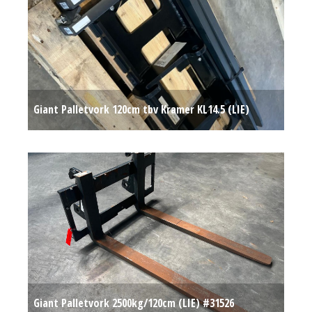
Giant Palletvork 120cm tbv Kramer KL14.5 (LIE)
#695373
€ 1.100
Giant Palletvork 2500kg/120cm (LIE) #31526