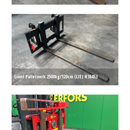
Op aanvraag
Giant Palletvork 2500kg/120cm (LIE) #36453
Op aanvraag