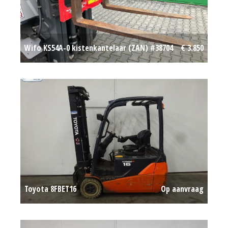
Wifo KS54A-0 kistenkantelaar (ZAN) #38704
€ 3.850
Toyota 8FBET16
Op aanvraag