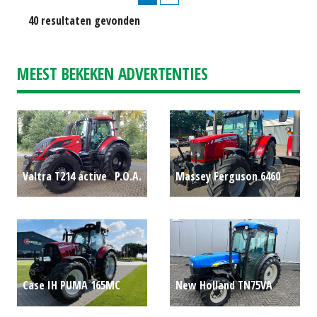
40 resultaten gevonden
MEEST BEKEKEN ADVERTENTIES
Massey Ferguson 6460
Valtra T214 active
P.O.A.
(EMA) #782782
€ 39.500
Case IH PUMA 165MC
New Holland TN75VA
P.O.A.
P.O.A.