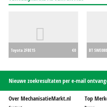
Toyota 2FBE15
€0
BT SWE080
Nieuwe zoekresultaten per e-mail ontvan
Over MechanisatieMarkt.nl
Top Merk