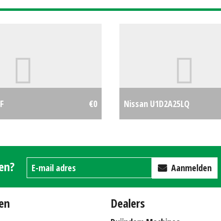
F
€0
Nissan U1D2A25LQ
gen?
Aanmelden
en
Dealers