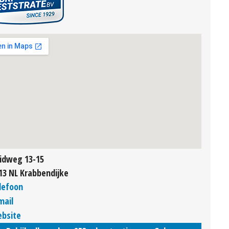
idweg 13-15
13 NL Krabbendijke
lefoon
mail
bsite