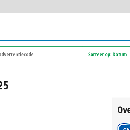
25
Ove