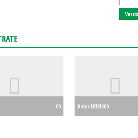
Verst
TRATE
€0
Amac LKU1500