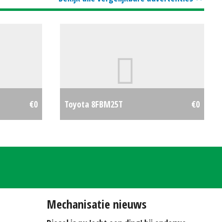
€0
Toyota 8FBM25T
€0
Mechanisatie nieuws