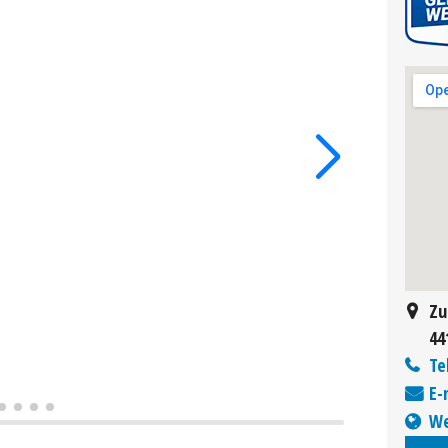
Zu
44
Te
E-
We