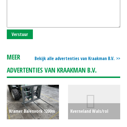
Verstuur
MEER
Bekijk alle advertenties van Kraakman B.V.
ADVERTENTIES VAN KRAAKMAN B.V.
Kramer Balenvork 1200m
Kverneland Wals/rol
3 tanden (LIE) #781181
€0
Kooirol 3 meter - 55 cm