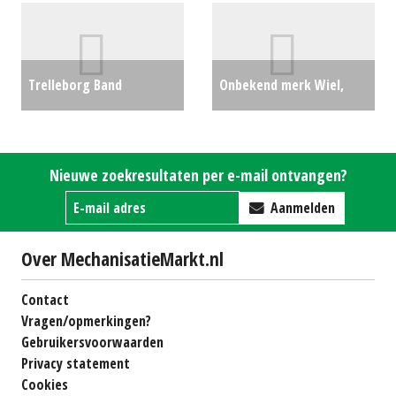
600/60R28VF Agriflex+ 372
(LH) #29222
€12000
Trelleborg Band
Onbekend merk Wiel,
480/70r34 (HG) #24978
compleet (ES) #23185
€1600
€100
Nieuwe zoekresultaten per e-mail ontvangen?
Aanmelden
Over MechanisatieMarkt.nl
Contact
Vragen/opmerkingen?
Gebruikersvoorwaarden
Privacy statement
Cookies