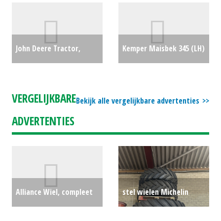
diameter (SB) #31370
€0
John Deere Tractor,
Kemper Maisbek 345 (LH)
compact 3038E met 300E
#20545
€25000
voorlader (HA) #26531
VERGELIJKBARE
Bekijk alle vergelijkbare advertenties
€25800
ADVERTENTIES
Alliance Wiel, compleet
stel wielen Michelin
800/65R32VF en
Multibib 540/65R30
€0