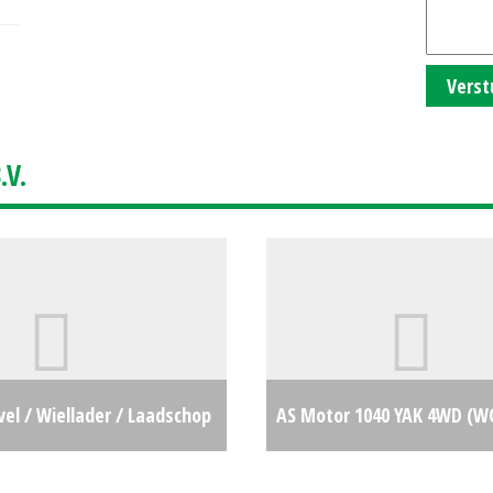
Verst
V.
el / Wiellader / Laadschop
AS Motor 1040 YAK 4WD (W
vel 523 (MD) #27218
€0