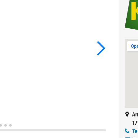
Ar
17
Te