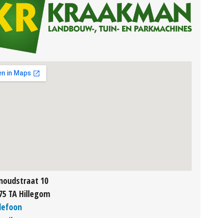
noudstraat 10
75 TA Hillegom
lefoon