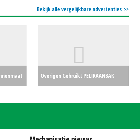
Bekijk alle vergelijkbare advertenties
binnenmaat
Overigen Gebruikt PELIKAANBAK
€0
€1000
Mechanisatie nieuws