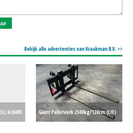
uur
Bekijk alle advertenties van Kraakman B.V.
OL) #26685
Giant Palletvork 2500kg/120cm (LIE)
€0
#36453
€0