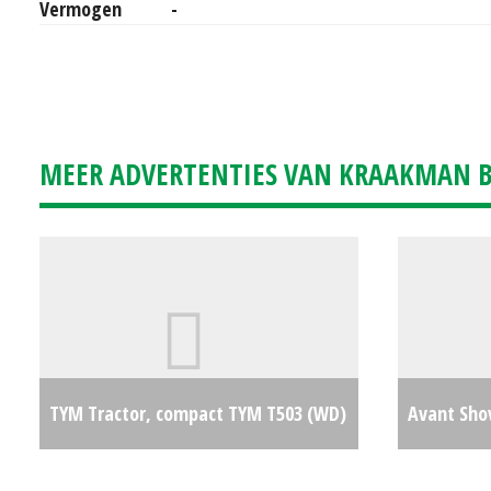
Vermogen
-
MEER ADVERTENTIES VAN KRAAKMAN B.
TYM Tractor, compact TYM T503 (WD)
Avant Shov
#23283
€11500
/ Tele-sho