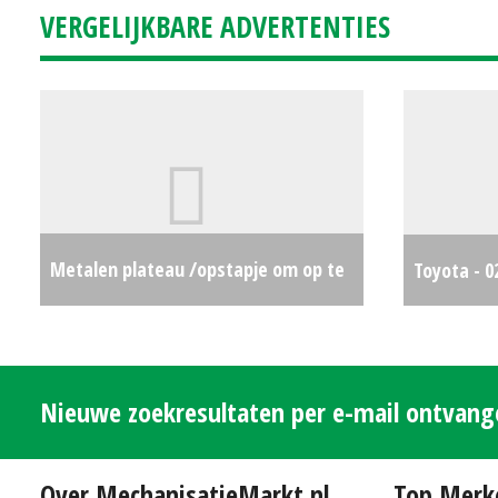
VERGELIJKBARE ADVERTENTIES
Metalen plateau /opstapje om op te
Toyota - 0
staan
€0
Nieuwe zoekresultaten per e-mail ontvan
Over MechanisatieMarkt.nl
Top Merk