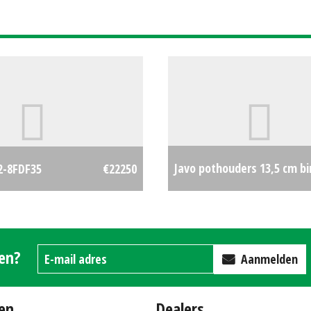
Javo pothouders 13,5 cm 
2-8FDF35
€22250
houder
gen?
Aanmelden
en
Dealers