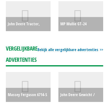
#22054
€0
#21185
€139500
John Deere Tractor,
MP Mullie GT-24
compact 3046R (WD)
gronddumper (MID)
#47459
€0
#688834
€0
VERGELIJKBARE
Bekijk alle vergelijkbare advertenties
ADVERTENTIES
Massey Ferguson 6714-S
John Deere Gewicht /
€0
Wielgewichten