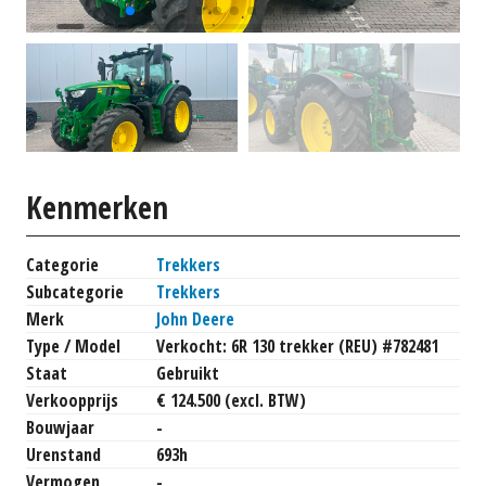
Kenmerken
Categorie
Trekkers
Subcategorie
Trekkers
Merk
John Deere
Type / Model
Verkocht: 6R 130 trekker (REU) #782481
Staat
Gebruikt
Verkoopprijs
€ 124.500 (excl. BTW)
Bouwjaar
-
Urenstand
693h
Vermogen
-