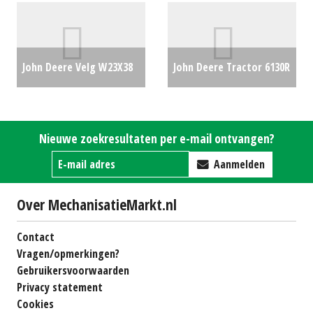
Gewichten JD (ZND)
#38702
€2975
John Deere Velg W23X38
John Deere Tractor 6130R
(BS) #23798
€1650
Premium Edition (ZND)
#26311
€0
Nieuwe zoekresultaten per e-mail ontvangen?
Aanmelden
Over MechanisatieMarkt.nl
Contact
Vragen/opmerkingen?
Gebruikersvoorwaarden
Privacy statement
Cookies