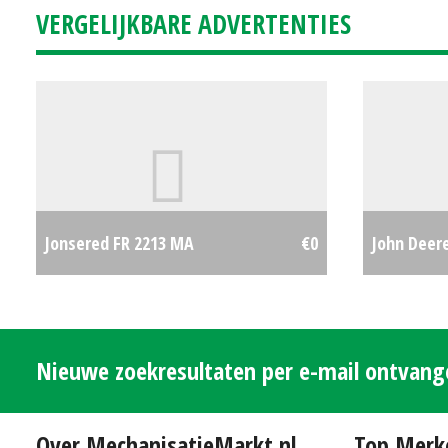
VERGELIJKBARE ADVERTENTIES
Jonsered FR 2213 MA
€0
John Deer
Nieuwe zoekresultaten per e-mail ontvan
Over MechanisatieMarkt.nl
Top Merk