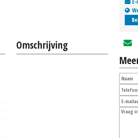
E-
We
Be
Omschrijving
Meer