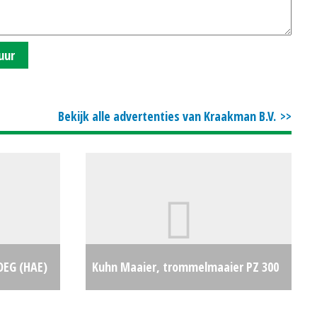
uur
Bekijk alle advertenties van Kraakman B.V.
OEG (HAE)
Kuhn Maaier, trommelmaaier PZ 300
€14900
F (MG) #25933
€13250