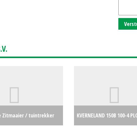
Verst
V.
 Zitmaaier / tuintrekker
KVERNELAND 150B 100-4 PL
H) #692770
€0
#24473