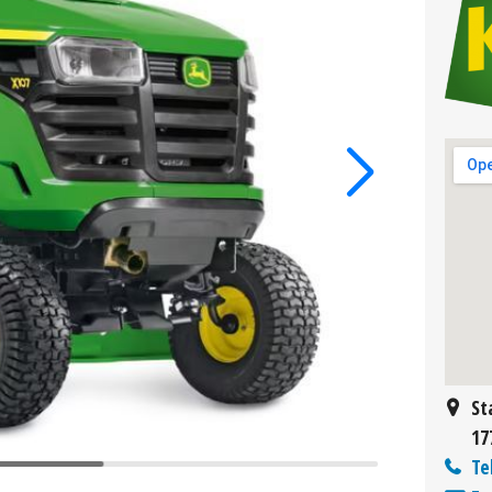
St
17
Te