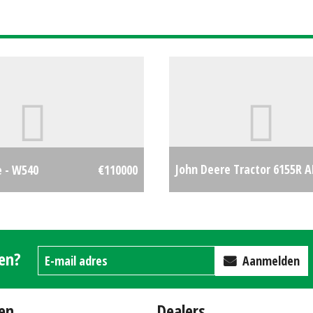
John Deere Tractor 6155R 
e - W540
€110000
met bunkerdak (ZND) #202
gen?
Aanmelden
en
Dealers