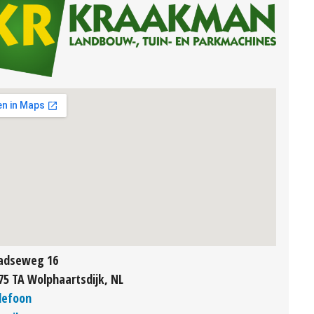
adseweg 16
75 TA Wolphaartsdijk, NL
lefoon