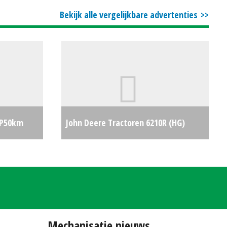
Bekijk alle vergelijkbare advertenties
AP50km
John Deere Tractoren 6210R (HG)
54
€0
#29996
€0
Mechanisatie nieuws