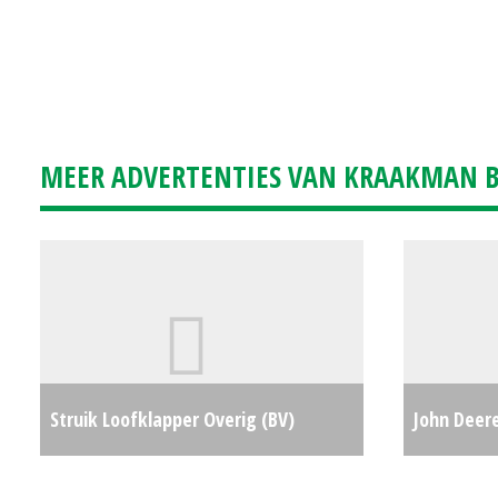
MEER ADVERTENTIES VAN KRAAKMAN B.
Struik Loofklapper Overig (BV)
John Deere
#165792
€0
X147R (WC