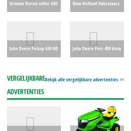
Grimme Kisten vuller GBF
New Holland Hakselaars
L-S-L (MD) #20181
€22500
FX 375 (WD) #31170
€0
John Deere Pickup 639 HD
John Deere Pers 459 klein
(RL) #24143
€0
pakkenpers (SB) #30206
€7500
VERGELIJKBARE
Bekijk alle vergelijkbare advertenties
ADVERTENTIES