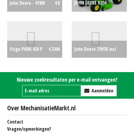
JOHN DEERE X350
John Deere - 9780I
€0
ZITMAAIER EX MAAIDEK
(HAE) #777317
€0
John Deere Z997R incl
Stiga PARK 420 P
€3306
72RD Maaidek (DAA)
#690365
€0
Nieuwe zoekresultaten per e-mail ontvangen?
Aanmelden
Over MechanisatieMarkt.nl
Contact
Vragen/opmerkingen?