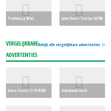
(LH) #20932
€1520
Trelleborg Wiel,
John Deere Tractor 6215R
compleet 600/65R38 en
(LH) #19212
€0
540/65R24 TM800 (HA)
VERGELIJKBARE
Bekijk alle vergelijkbare advertenties
#29844
€8250
ADVERTENTIES
Evers Forest LE F9 R26V
Onbekend merk
cultivator
€0
Cultivator (geen
schijveneg) triltand