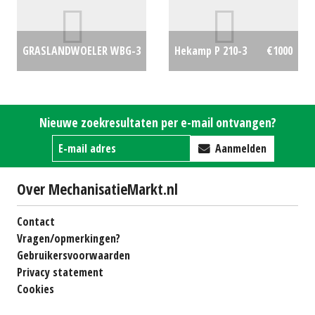
cultivator 270 cm (HA)
GRASLANDWOELER WBG-3
Hekamp P 210-3
€1000
#26916
€950
€0
Nieuwe zoekresultaten per e-mail ontvangen?
Aanmelden
Over MechanisatieMarkt.nl
Contact
Vragen/opmerkingen?
Gebruikersvoorwaarden
Privacy statement
Cookies