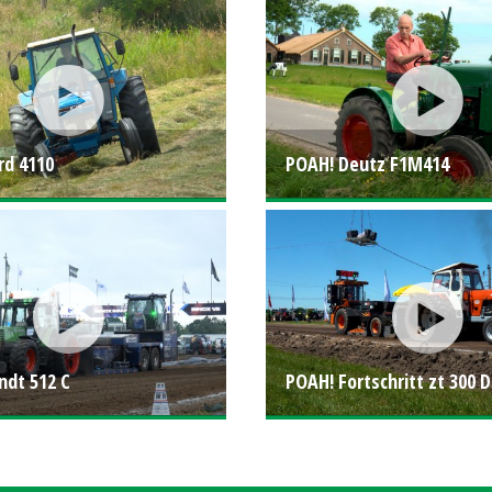
rd 4110
POAH! Deutz F1M414
ndt 512 C
POAH! Fortschritt zt 300 D