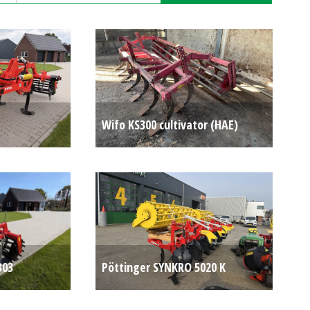
Wifo KS300 cultivator (HAE)
€ 10.750
#781087
€ 2.250
303
Pöttinger SYNKRO 5020 K
Op aanvraag
cultivator (HIL) #779283