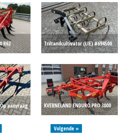
Op aanvraag
0 R62
Triltandcultivator (LIE) #694500
Op aanvraag
€ 250
KVERNELAND ENDURO PRO 3000
Op aanvraag
(ETT) #24505
€ 9.750
Volgende »