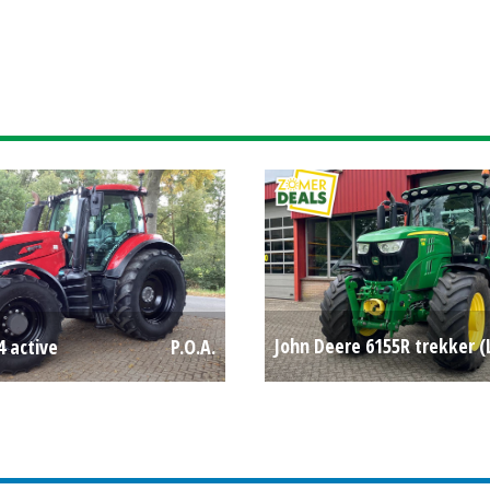
John Deere 6155R trekker (
4 active
P.O.A.
#64633