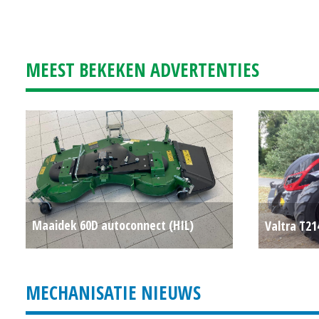
MEEST BEKEKEN ADVERTENTIES
Maaidek 60D autoconnect (HIL)
Valtra T21
#27086
€ 4.200
MECHANISATIE NIEUWS