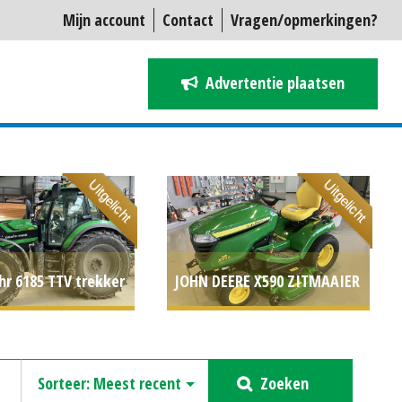
Mijn account
Contact
Vragen/opmerkingen?
Advertentie plaatsen
Uitgelicht
Uitgelicht
hr 6185 TTV trekker
JOHN DEERE X590 ZITMAAIER
79278
P.O.A.
INCL 54A MAAIDEK (MID)
#692207
€ 10.891
Zoeken