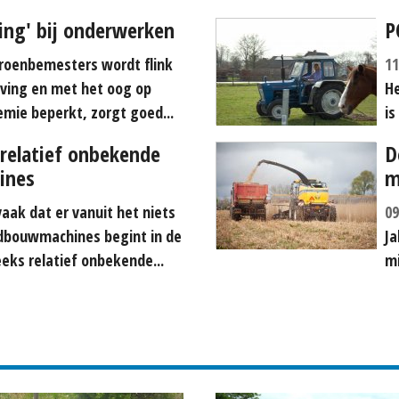
ding' bij onderwerken
P
roenbemesters wordt flink
11
ving en met het oog op
He
hemie beperkt, zorgt goed...
is
relatief onbekende
D
ines
m
aak dat er vanuit het niets
09
dbouwmachines begint in de
Ja
eks relatief onbekende...
mi