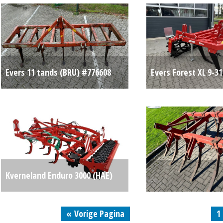
Evers 11 tands (BRU) #776608
Evers Forest XL 9-31
€ 950
Kverneland Enduro 3000 (HAE)
#145290
Op aanvraag
« Vorige Pagina
1