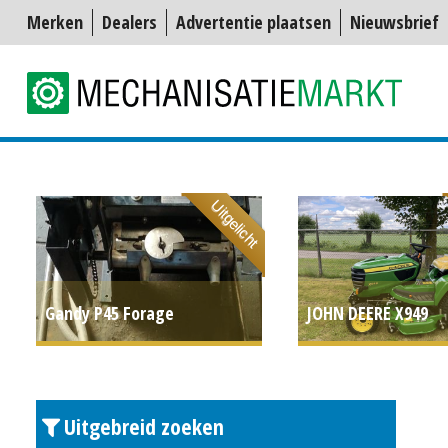
Merken
Dealers
Advertentie plaatsen
Nieuwsbrief
Uitgelicht
Gandy P45 Forage
JOHN DEERE X949
Granulaatdoseerapparaat
COMPACTTREKKER 
€ 950
CONNECT (SOM) #7
Uitgebreid zoeken