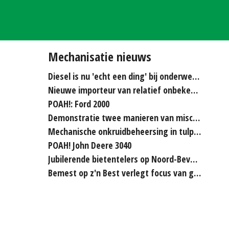
Mechanisatie nieuws
Diesel is nu 'echt een ding' bij onderwerken
Nieuwe importeur van relatief onbekende merken...
POAH!: Ford 2000
Demonstratie twee manieren van miscanthus hakselen
Mechanische onkruidbeheersing in tulpenteelt steeds...
POAH! John Deere 3040
Jubilerende bietentelers op Noord-Beveland rijden elkaar...
Bemest op z'n Best verlegt focus van grasland naar bouwland