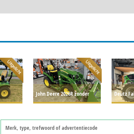
Uitgelicht
Uitgelicht
John Deere 2026R zonder
Deutz Fa
54" AUTO
cabine (ALM) #701596
P.O.A.
(STE) #7
81644