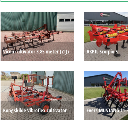
P.O.A.
Vicon cultivator 3,85 meter (ZIJ)
AKPIL Scorpio S
#783876
€ 300
cultivator/woeler
Kongskilde Vibroflex cultivator
Evers MUSTANG 11-
(ZIJ) #757380
Op aanvraag