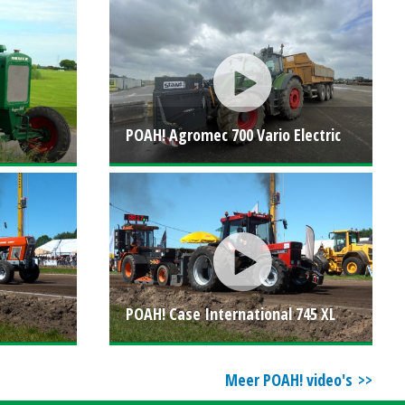
POAH! Agromec 700 Vario Electric
POAH! Case International 745 XL
Meer POAH! video's