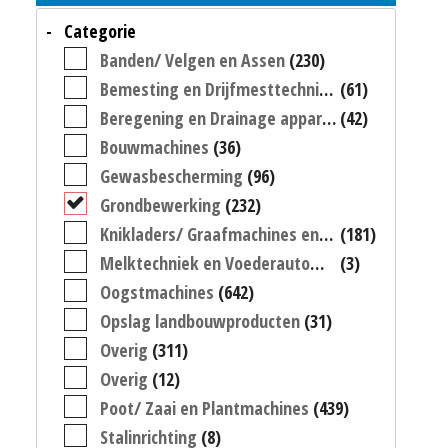
Categorie
Banden/ Velgen en Assen
(230)
Bemesting en Drijfmesttechniek
(61)
Beregening en Drainage apparatuur
(42)
Bouwmachines
(36)
Gewasbescherming
(96)
Grondbewerking
(232)
Knikladers/ Graafmachines en Heftrucks
(181)
Melktechniek en Voederautomaten
(3)
Oogstmachines
(642)
Opslag landbouwproducten
(31)
Overig
(311)
Overig
(12)
Poot/ Zaai en Plantmachines
(439)
Stalinrichting
(8)