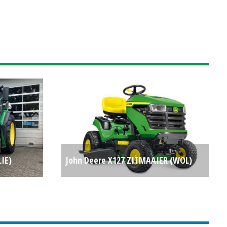
LIE)
John Deere X127 ZITMAAIER (WOL)
P.O.A.
#696319
P.O.A.