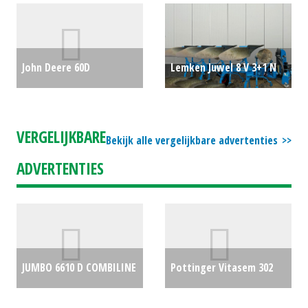
€91673
#25457
€68000
John Deere 60D
Lemken Juwel 8 V 3+1 N
Autoconnect maaidek
100 (AKK) #776453
€14800
(LIE) #775738
€2250
VERGELIJKBARE
Bekijk alle vergelijkbare advertenties
ADVERTENTIES
JUMBO 6610 D COMBILINE
Pottinger Vitasem 302
€0
zaaimachine (HAE)