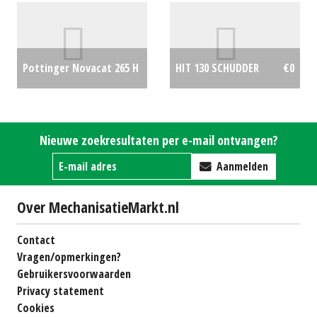
#19332
€9500
Pottinger Novacat 265 H
HIT 130 SCHUDDER
€0
ED
€0
Nieuwe zoekresultaten per e-mail ontvangen?
Aanmelden
Over MechanisatieMarkt.nl
Contact
Vragen/opmerkingen?
Gebruikersvoorwaarden
Privacy statement
Cookies