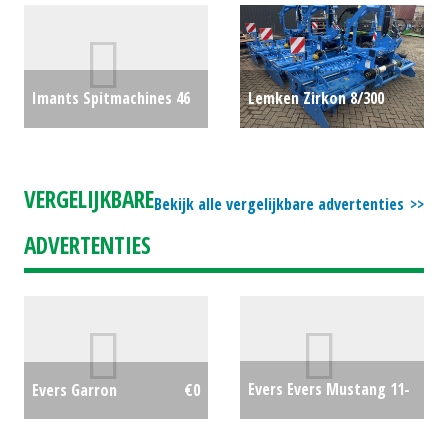
#24326
€10000
#38691
€0
Imants Spitmachines 46
Lemken Zirkon 8/300
(MD) #31139
€0
rotorkopeg (MAA)
#776803
€0
VERGELIJKBARE
Bekijk alle vergelijkbare advertenties
ADVERTENTIES
Evers Evers Mustang 11-
Evers Garron
€0
303-2R62
€0