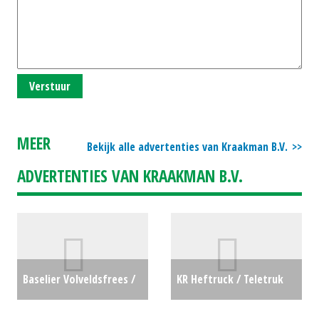
Verstuur
MEER
Bekijk alle advertenties van Kraakman B.V.
ADVERTENTIES VAN KRAAKMAN B.V.
Baselier Volveldsfrees /
KR Heftruck / Teletruk
frontfrees FF310 (WD)
KR Transportbok (ZND)