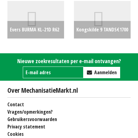
Evers BURMA KL-21D R62
Kongskilde 9 TANDS
€1700
€0
Nieuwe zoekresultaten per e-mail ontvangen?
Aanmelden
Over MechanisatieMarkt.nl
Contact
Vragen/opmerkingen?
Gebruikersvoorwaarden
Privacy statement
Cookies