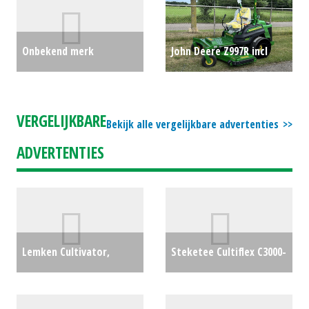
shovel L40B wiellader
(MM) #690610
€0
Onbekend merk
John Deere Z997R incl
Waterwagen /
72RD Maaidek (LIE)
Bemestingtank /
#780873
€0
VERGELIJKBARE
Bekijk alle vergelijkbare advertenties
Vacuümtank AJK 4100
ADVERTENTIES
Liter watertank /
mesttank (HA) #25281
€4000
Lemken Cultivator,
Steketee Cultiflex C3000-
schijveneg Rubin 10/300 U
4
€0
(MD) #20612
€19500