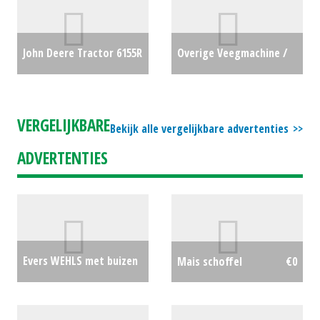
John Deere Tractor 6155R
Overige Veegmachine /
(BV) #18860
€86000
Borstel / Bezem
Champion Pro 120 (LH)
VERGELIJKBARE
Bekijk alle vergelijkbare advertenties
#25826
€0
ADVERTENTIES
Evers WEHLS met buizen
Mais schoffel
€0
rol.
€2250