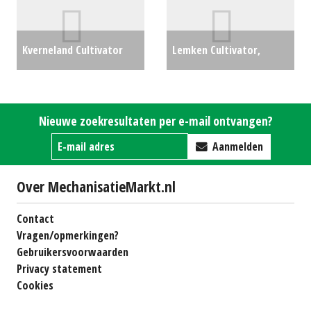
Kverneland Cultivator
Lemken Cultivator,
Enduro 3000 (LH) #22289
schijveneg Rubin 10/300 U
€9250
(NT) #22780
€22500
Nieuwe zoekresultaten per e-mail ontvangen?
Aanmelden
Over MechanisatieMarkt.nl
Contact
Vragen/opmerkingen?
Gebruikersvoorwaarden
Privacy statement
Cookies