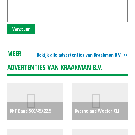
Verstuur
MEER
Bekijk alle advertenties van Kraakman B.V.
ADVERTENTIES VAN KRAAKMAN B.V.
BKT Band 500/45X22.5
Kverneland Woeler CLI
(BS) #26249
€1000
430 (LH) #24496
€7600