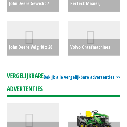
John Deere Gewicht /
Perfect Maaier,
Wielgewichten
klepelmaaier ZW-240
FRONTGEWICHT 50 KG
Multimaaier (HG) #27404
(RL) #31399
€1500
€8250
John Deere Velg 18 x 28
Volvo Graafmachines
vast (SB) #20313
€500
compact ECR (MM)
#29792
€49500
VERGELIJKBARE
Bekijk alle vergelijkbare advertenties
ADVERTENTIES